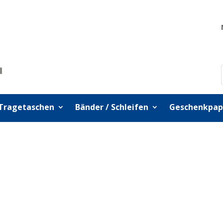
Tragetaschen
Bänder / Schleifen
Geschenkpap