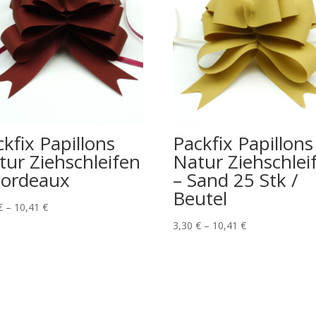
kfix Papillons
Packfix Papillons
tur Ziehschleifen
Natur Ziehschlei
Bordeaux
– Sand 25 Stk /
Beutel
€
–
10,41
€
3,30
€
–
10,41
€