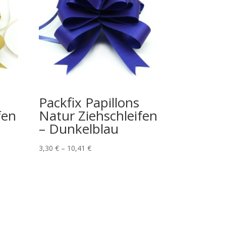
Packfix Papillons
fen
Natur Ziehschleifen
– Dunkelblau
3,30
€
–
10,41
€