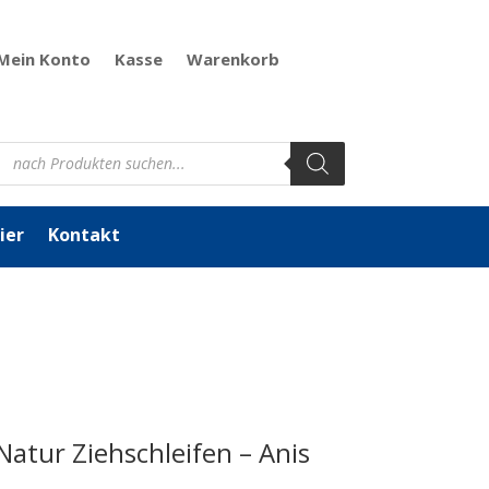
Mein Konto
Kasse
Warenkorb
Products
search
ier
Kontakt
 Natur Ziehschleifen – Anis