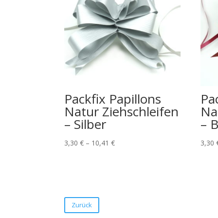
Packfix Papillons
Pac
Natur Ziehschleifen
Na
– Silber
– 
3,30
€
–
10,41
€
3,30
Zurück