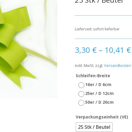
Lieferzeit:
sofort lieferbar
3,30
€
–
10,41
€
exkl. MwSt.
zzgl.
Versandkosten
Schleifen-Breite
16er / D 6cm
25er / D 12cm
50er / D 20cm
Verpackungseinheit (VE)
25 Stk / Beutel