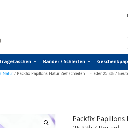
Tragetaschen
Bänder / Schleifen
Geschenkpap
ns Natur
/ Packfix Papillons Natur Ziehschleifen – Flieder 25 Stk / Beut
Packfix Papillons 
25 Stk / Beutel