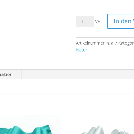
Packfix
In den
VE
Papillons
Natur
Ziehschleifen
Artikelnummer:
n. a.
Kategor
-
Natur
Flieder
25
Stk
/
mation
Beutel
Menge