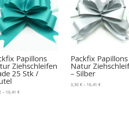
kfix Papillons
Packfix Papillons
tur Ziehschleifen
Natur Ziehschlei
ade 25 Stk /
– Silber
utel
3,30
€
–
10,41
€
€
–
10,41
€