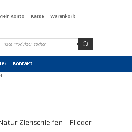
Mein Konto
Kasse
Warenkorb
Products
search
ier
Kontakt
el
Natur Ziehschleifen – Flieder