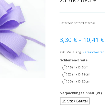
Lieferzeit:
sofort lieferbar
3,30
€
–
10,41
€
exkl. MwSt.
zzgl.
Versandkosten
Schleifen-Breite
16er / D 6cm
25er / D 12cm
50er / D 20cm
Verpackungseinheit (VE)
25 Stk / Beutel