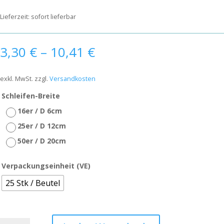
Lieferzeit:
sofort lieferbar
3,30
€
–
10,41
€
exkl. MwSt.
zzgl.
Versandkosten
Schleifen-Breite
16er / D 6cm
25er / D 12cm
50er / D 20cm
Verpackungseinheit (VE)
25 Stk / Beutel
Packfix