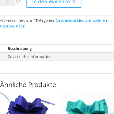
In den Warenkorb
VE
Papillons
Natur
Ziehschleifen
Artikelnummer:
n. a.
Kategorien:
Geschenkbänder
,
Ziehschleifen
-
Papillons Natur
Rost
(Reste)
25
Stk
Beschreibung
/
Zusätzliche Information
Beutel
Menge
Ähnliche Produkte