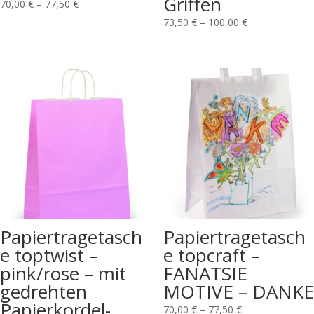
Griffen
70,00
€
–
77,50
€
73,50
€
–
100,00
€
Papiertragetasch
Papiertragetasch
e toptwist –
e topcraft –
pink/rose – mit
FANATSIE
gedrehten
MOTIVE – DANKE
Papierkordel-
70,00
€
–
77,50
€