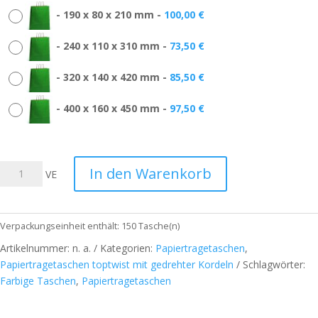
-
190 x 80 x 210 mm
-
100,00
€
-
240 x 110 x 310 mm
-
73,50
€
-
320 x 140 x 420 mm
-
85,50
€
-
400 x 160 x 450 mm
-
97,50
€
Papiertragetasche
In den Warenkorb
VE
toptwist
-
grün
Verpackungseinheit enthält: 150
Tasche(n)
-
Artikelnummer:
n. a.
Kategorien:
Papiertragetaschen
,
mit
Papiertragetaschen toptwist mit gedrehter Kordeln
Schlagwörter:
gedrehten
Farbige Taschen
,
Papiertragetaschen
Papierkordel-
Griffen
Menge