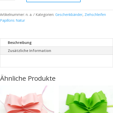
Natur
Ziehschleifen
Artikelnummer:
n. a.
Kategorien:
Geschenkbänder
,
Ziehschleifen
-
Papillons Natur
Himmelblau
25
Stk
/
Beschreibung
Beutel
Zusätzliche Information
Menge
Ähnliche Produkte