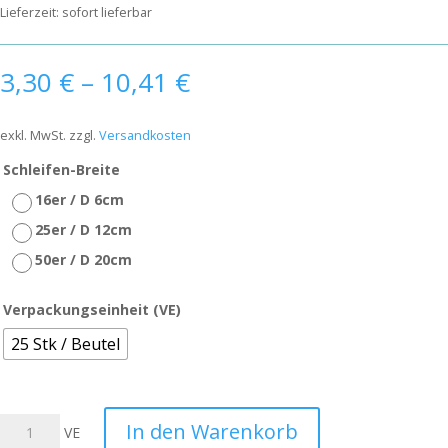
Lieferzeit:
sofort lieferbar
3,30
€
–
10,41
€
exkl. MwSt.
zzgl.
Versandkosten
Schleifen-Breite
16er / D 6cm
25er / D 12cm
50er / D 20cm
Verpackungseinheit (VE)
25 Stk / Beutel
Packfix
In den Warenkorb
VE
Papillons